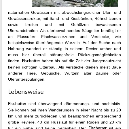
naturnahen Gewässern mit abwechslungsreicher Ufer- und
Gewässerstruktur, mit Sand- und Kiesbänken, Röhrichtzonen
sowie breiten und mit Gehölzen bewachsenen
Uferrandstreifen. Als uferbewohnendes Säugetier benötigt er
an Flussufern Flachwasserzonen und Verstecke, wie
beispielsweise überhängende Wurzeln. Auf der Suche nach
Nahrung wandert er ständig in seinem Revier umher und
muss hier überall störungsfreie Rückzugsmöglichkeiten
finden.
haben bis auf die Zeit der Jungenaufzucht
Fischotter
keinen richtigen Otterbau. Als Verstecke dienen meist Baue
anderer Tiere, Gebüsche, Wurzeln alter Bäume oder
Uferunterspülungen.
Lebensweise
sind überwiegend dämmerungs- und nachtaktiv.
Fischotter
Sie können bei ihren Wanderungen in einer Nacht bis zu 20
km und mehr zurücklegen und beanspruchen entsprechend
große Reviere. 40 km Flusslauf für einen Rüden und 20 km
für ein Fähe sind keine Seltenheit. Der
ist ein
Fischotter