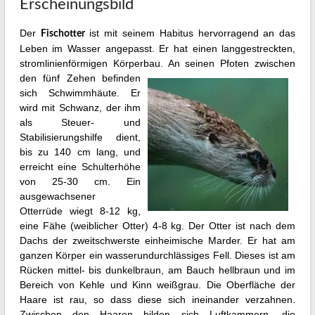
Erscheinungsbild
Reu
Ott
Der
ist mit seinem Habitus hervorragend an das
Fischotter
Leben im Wasser angepasst. Er hat einen langgestreckten,
Pro
stromlinienförmigen Körperbau. An seinen Pfoten zwischen
abg
den fünf Zehen
befinden
sich Schwimmhäute. Er
wird mit Schwanz, der ihm
als Steuer- und
Stabilisierungshilfe dient,
bis zu 140 cm lang, und
erreicht eine Schulterhöhe
von 25-30 cm. Ein
ausgewachsener
Otterrüde wiegt 8-12 kg,
eine Fähe (weiblicher Otter) 4-8 kg. Der Otter ist nach dem
Dachs der zweitschwerste einheimische Marder. Er hat am
ganzen Körper ein wasserundurchlässiges Fell. Dieses ist am
Rücken mittel- bis dunkelbraun, am Bauch hellbraun und im
Bereich von Kehle und Kinn weißgrau. Die Oberfläche der
Haare ist rau, so dass diese sich ineinander verzahnen.
Zwischen den Haaren bilden sich Luftkammern, die