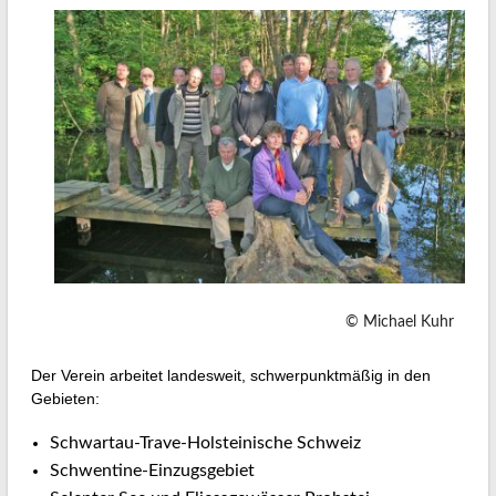
Reu
Ott
Pro
abg
© Michael Kuhr
Der Verein arbeitet landesweit, schwerpunktmäßig in den
Gebieten:
Schwartau-Trave-Holsteinische Schweiz
Schwentine-Einzugsgebiet