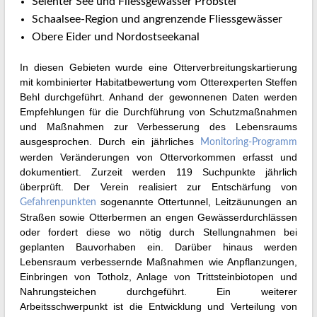
Selenter See und Fliessgewässer Probstei
Schaalsee-Region und angrenzende Fliessgewässer
Obere Eider und Nordostseekanal
In diesen Gebieten wurde eine Otterverbreitungskartierung
mit kombinierter Habitatbewertung vom Otterexperten Steffen
Behl durchgeführt. Anhand der gewonnenen Daten werden
Empfehlungen für die Durchführung von Schutzmaßnahmen
und Maßnahmen zur Verbesserung des Lebensraums
ausgesprochen. Durch ein jährliches
Monitoring-Programm
werden Veränderungen von Ottervorkommen erfasst und
dokumentiert. Zurzeit werden 119 Suchpunkte jährlich
überprüft. Der Verein realisiert zur Entschärfung von
sogenannte Ottertunnel, Leitzäunungen an
Gefahrenpunkten
Straßen sowie Otterbermen an engen Gewässerdurchlässen
oder fordert diese wo nötig durch Stellungnahmen bei
geplanten Bauvorhaben ein. Darüber hinaus werden
Lebensraum verbessernde Maßnahmen wie Anpflanzungen,
Einbringen von Totholz, Anlage von Trittsteinbiotopen und
Nahrungsteichen durchgeführt. Ein weiterer
Arbeitsschwerpunkt ist die Entwicklung und Verteilung von