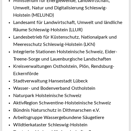
Ministerium für Energiewende, Landwirtschaft,
Reu
Umwelt, Natur und Digitalisierung Schleswig-
Ott
Holstein (MELUND)
Landesamt für Landwirtschaft, Umwelt und ländliche
Pro
abg
Räume Schleswig-Holstein (LLUR)
Landesbetrieb für Küstenschutz, Nationalpark und
Meeresschutz Schleswig-Holstein (LKN)
Integrierte Stationen Holsteinische Schweiz, Eider-
Treene-Sorge und Lauenburgische Landschaften
Kreisverwaltungen Ostholstein, Plön, Rendsburg-
Eckernförde
Stadtverwaltung Hansestadt Lübeck
Wasser- und Bodenverband Ostholstein
Naturpark Holsteinische Schweiz
AktivRegion Schwentine-Holsteinische Schweiz
Bündnis Naturschutz in Dithmarschen e.V.
Arbeitsgruppe Wassergebundene Säugetiere
Wildtierkataster Schleswig-Holstein