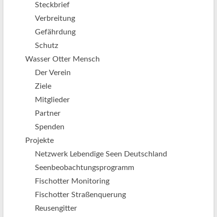
Steckbrief
Reu
Verbreitung
Ott
Gefährdung
Pro
Schutz
abg
Wasser Otter Mensch
Der Verein
Ziele
Mitglieder
Partner
Spenden
Projekte
Netzwerk Lebendige Seen Deutschland
Seenbeobachtungsprogramm
Fischotter Monitoring
Fischotter Straßenquerung
Reusengitter